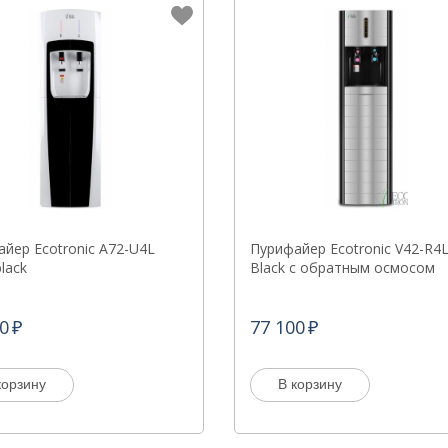
йер Ecotronic A72-U4L
Пурифайер Ecotronic V42-R4
black
Black с обратным осмосом
0
77 100
корзину
В корзину