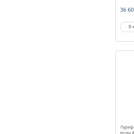
36 60
В 
Пуриф
воды A