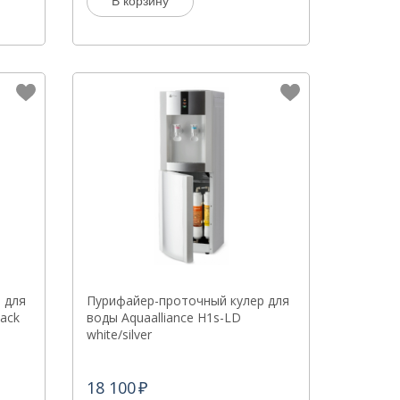
В корзину
 для
Пурифайер-проточный кулер для
lack
воды Aquaalliance H1s-LD
white/silver
18 100