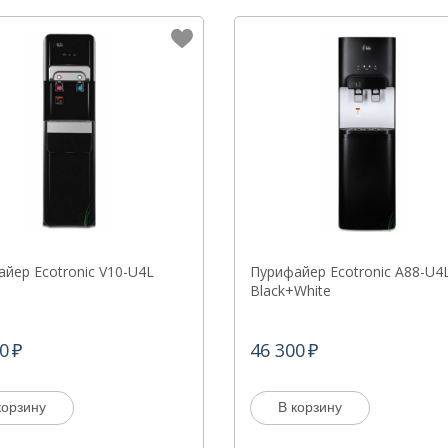
йер Ecotronic V10-U4L
Пурифайер Ecotronic A88-U4
Black+White
0
46 300
корзину
В корзину