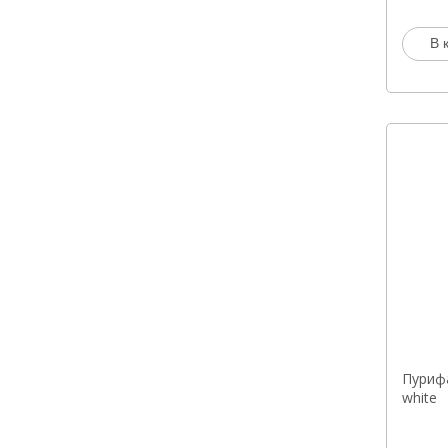
В 
Пурифа
white