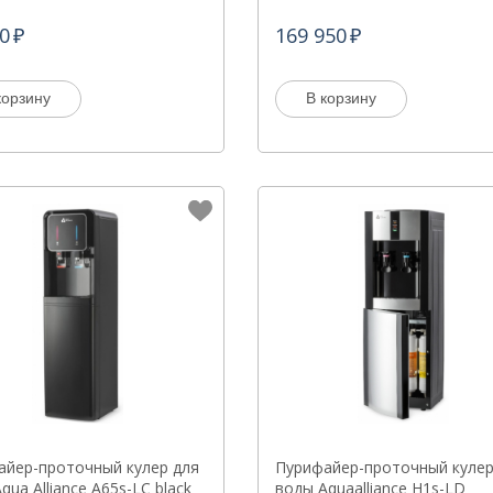
0
169 950
корзину
В корзину
айер-проточный кулер для
Пурифайер-проточный кулер
qua Alliance A65s-LC black
воды Aquaalliance H1s-LD