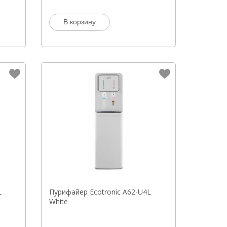
В корзину
L
Пурифайер Ecotronic A62-U4L
White