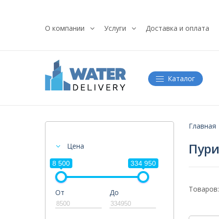
О компании
Услуги
Доставка и оплата
Каталог
Главная
Пур
Цена
8 500
334 950
Товаров:
От
До