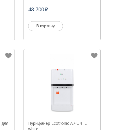
48 700
В корзину
 для
Пурифайер Ecotronic A7-U4TE
white