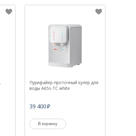
L
Пурифайер-проточный кулер для
воды A65s-TC white
39 400
В корзину