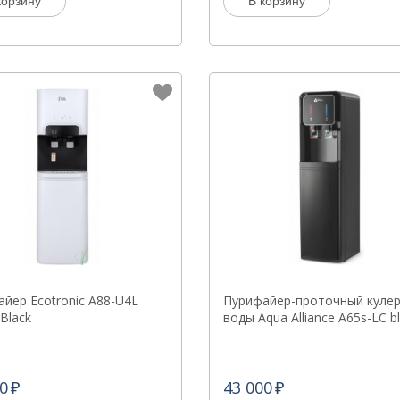
корзину
В корзину
йер Ecotronic A88-U4L
Пурифайер-проточный кулер
Black
воды Aqua Alliance A65s-LC b
0
43 000