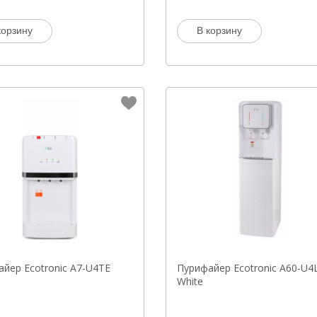
корзину
В корзину
йер Ecotronic A7-U4TE
Пурифайер Ecotronic A60-U4
White