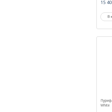
15 40
В 
Пурифа
White