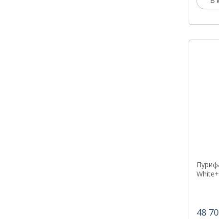
В 
Пурифа
White+
48 70