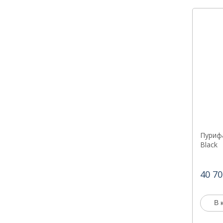
Пурифа
Black
40 70
В 