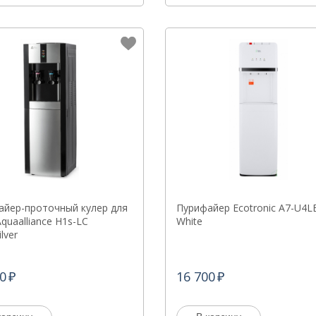
айер-проточный кулер для
Пурифайер Ecotronic A7-U4L
quaalliance H1s-LС
White
ilver
0
16 700