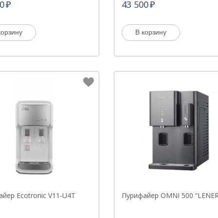
0
43 500
корзину
В корзину
йер Ecotronic V11-U4T
Пурифайер OMNI 500 “LENER