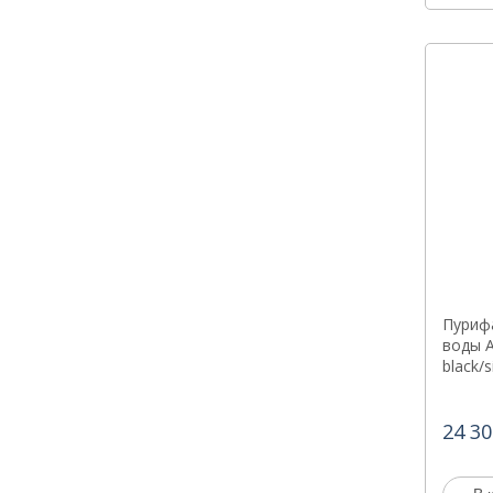
Пуриф
воды A
black/s
24 30