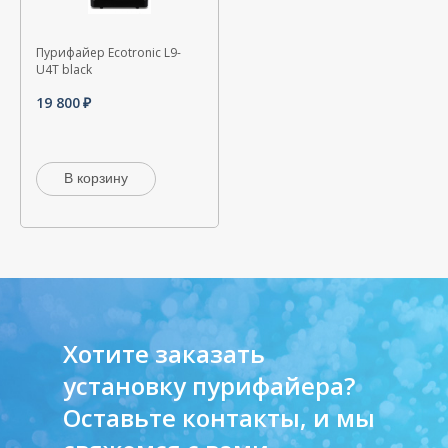
Пурифайер Ecotronic L9-
U4T black
19 800
В корзину
Хотите заказать
установку пурифайера?
Оставьте контакты, и мы