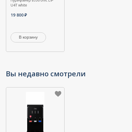
Пурифайер Ecotronic L9-
U4T white
19 800
В корзину