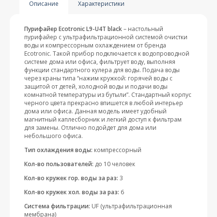
Описание
Характеристики
Пурифайер Ecotronic L9-U4T black
– настольный
пурифайер с ультрафильтрационной системой очистки
воды и компрессорным охлаждением от бренда
Ecotronic. Такой прибор подключается к водопроводной
системе дома или офиса, фильтрует воду, выполняя
функции стандартного кулера для воды. Подача воды
через краны типа “нажим кружкой: горячей воды с
защитой от детей, холодной воды и подачи воды
комнатной температуры из бутыли”. Стандартный корпус
черного цвета прекрасно впишется в любой интерьер
дома или офиса. Данная модель имеет удобный
магнитный каплесборник и легкий доступ к фильтрам
для замены. Отлично подойдет для дома или
небольшого офиса.
Тип охлаждения воды:
компрессорный
Кол-во пользователей:
до 10 человек
Кол-во кружек гор. воды за раз:
3
Кол-во кружек хол. воды за раз:
6
Система фильтрации:
UF (ультрафильтрационная
мембрана)