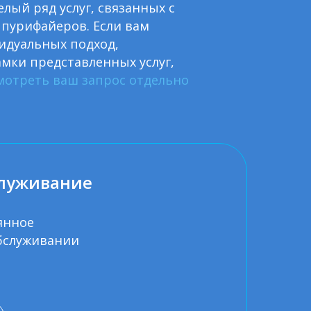
лый ряд услуг, связанных с
пурифайеров. Если вам
идуальных подход,
мки представленных услуг,
мотреть ваш запрос отдельно
служивание
янное
бслуживании