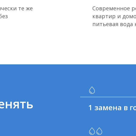
чески те же
Современное р
без
квартир и домо
питьевая вода 
енять
1 замена в г