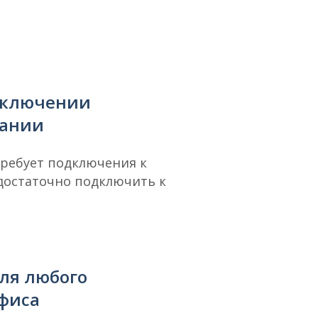
дключении
вании
требует подключения к
 достаточно подключить к
ля любого
фиса