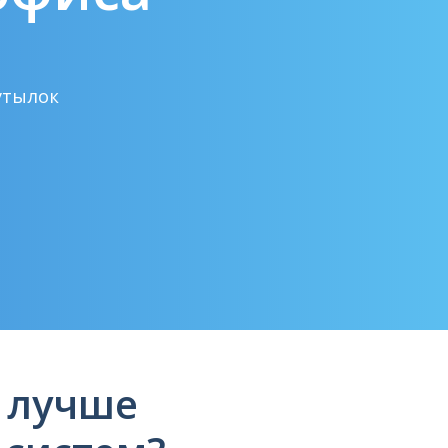
утылок
 лучше