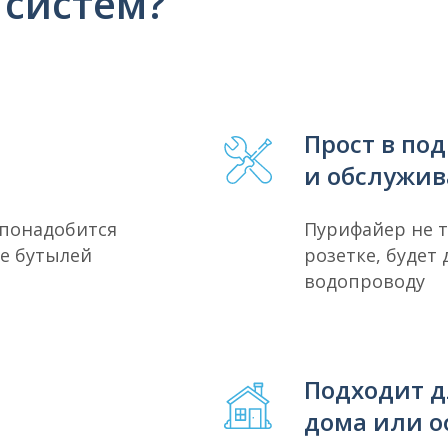
 систем?
Прост в по
и обслужи
 понадобится
Пурифайер не 
е бутылей
розетке, будет
водопроводу
Подходит д
дома или о