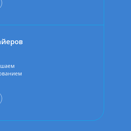
айеров
ешаем
ованием