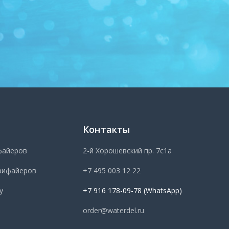
Контакты
файеров
2-й Хорошевский пр. 7с1а
рифайеров
+7 495 003 12 22
у
+7 916 178-09-78 (WhatsApp)
order@waterdel.ru