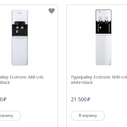
йер Ecotronic A88-U4L
Пурифайер Ecotronic M40-U4
Black
white+black
0
21 500
корзину
В корзину