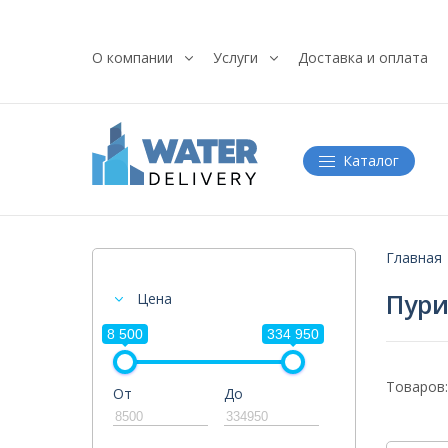
О компании
Услуги
Доставка и оплата
Каталог
Главная
Пур
Цена
8 500
334 950
Товаров:
От
До