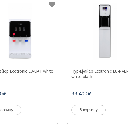
йер Ecotronic L9-U4T white
Пурифайер Ecotronic L8-R4L
white-black
0
33 400
корзину
В корзину