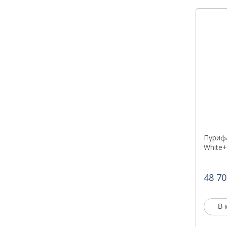
Пурифа
White+
48 70
В 