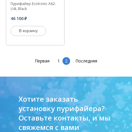
Пурифайер Ecotronic A62-
U4L Black
46 100
В корзину
Первая
1
2
Последняя
Хотите заказать
установку пурифайера?
Оставьте контакты, и мы
свяжемся с вами