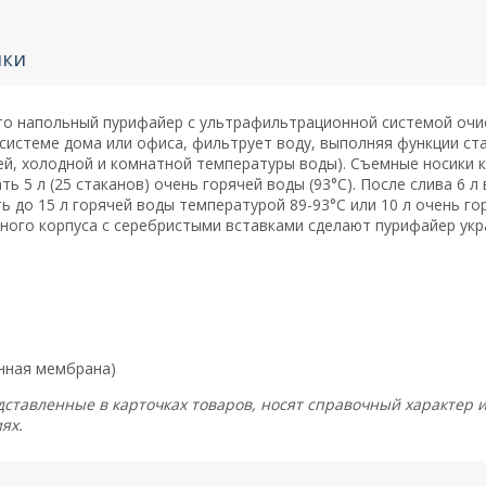
ики
то напольный пурифайер с ультрафильтрационной системой очис
системе дома или офиса, фильтрует воду, выполняя функции ста
й, холодной и комнатной температуры воды). Съемные носики к
ь 5 л (25 стаканов) очень горячей воды (93°С). После слива 6 л 
ь до 15 л горячей воды температурой 89-93°С или 10 л очень го
рного корпуса с серебристыми вставками сделают пурифайер ук
нная мембрана)
дставленные в карточках товаров, носят справочный характер 
иях.