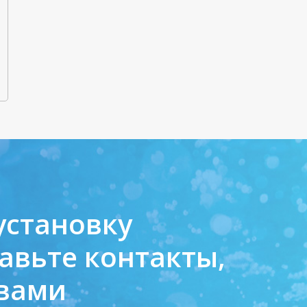
установку
авьте контакты,
 вами