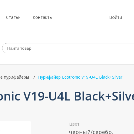
Статьи
Контакты
Войти
е пурифайеры
Пурифайер Ecotronic V19-U4L Black+Silver
ic V19-U4L Black+Silv
Цвет:
черный/серебр.