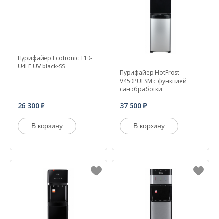
Пурифайер Ecotronic T10-
U4LE UV black-SS
Пурифайер HotFrost
V450PUFSM с функцией
санобработки
26 300
37 500
В корзину
В корзину