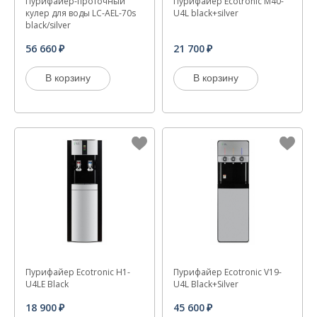
Пурифайер-проточный
Пурифайер Ecotronic M40-
кулер для воды LC-AEL-70s
U4L black+silver
black/silver
56 660
21 700
В корзину
В корзину
Пурифайер Ecotronic H1-
Пурифайер Ecotronic V19-
U4LE Black
U4L Black+Silver
18 900
45 600