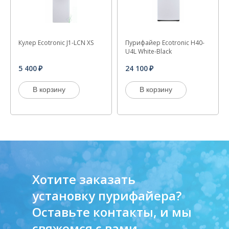
Кулер Ecotronic J1-LCN XS
Пурифайер Ecotronic H40-
U4L White-Black
5 400
24 100
В корзину
В корзину
Хотите заказать
установку пурифайера?
Оставьте контакты, и мы
свяжемся с вами