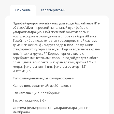
Описание
Характеристики
Пурифайер-проточный кулер для воды Aquaalliance H1s-
LС black/silver
– простой напольный пурифайер с
ультрафильтрационной системой очистки воды и
компрессорным охлаждением от бренда Aqua Alliance.
Такой прибор подключается к водопроводной системе
дома или офиса, фильтрует воду, выполняя функции
стандартного кулера для воды. Подача воды через краны
типа “нажим кружкой”. Корпус черного цвета с
серебристыми вставками хорошо подойдет для любого
помещения. Комплектация: кран врезки, трубка 1/4 - 3
метра, фильтры тип - I тип, фильтры размер - 12",
инструкция.
Тип охлаждения воды:
компрессорный
Кол-во пользователей:
до 20 человек
Бак нагрева:
1,2 л / разборный
Бак охлаждения:
3,6 л
Система фильтрации:
UF (ультрафильтрационная
мембрана)