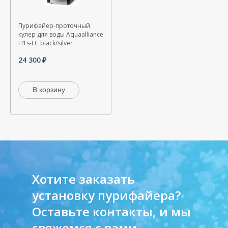
Пурифайер-проточный
кулер для воды Aquaalliance
H1s-LС black/silver
24 300
В корзину
Хотите заказать
установку пурифайера?
Оставьте контакты, и мы
свяжемся с вами