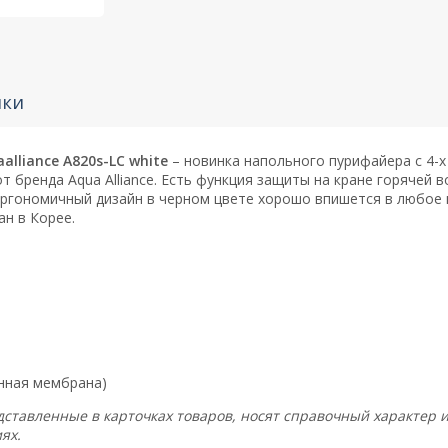
ики
lliance A820s-LC white
– новинка напольного пурифайера с 4-
 бренда Aqua Alliance. Есть функция защиты на кране горячей 
эргономичный дизайн в черном цвете хорошо впишется в любое 
ан в Корее.
нная мембрана)
дставленные в карточках товаров, носят справочный характер 
ях.