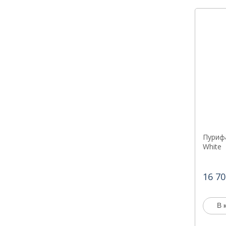
Пурифа
White
16 70
В 