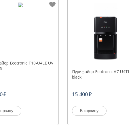
йер Ecotronic T10-U4LE UV
SS
Пурифайер Ecotronic A7-U4T
black
0
15 400
корзину
В корзину