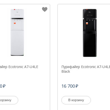
йер Ecotronic A7-U4LE
Пурифайер Ecotronic A7-U4L
Black
0
16 700
корзину
В корзину