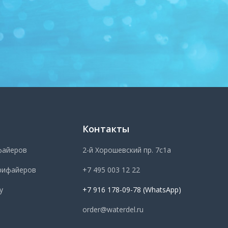
Контакты
файеров
2-й Хорошевский пр. 7с1а
рифайеров
+7 495 003 12 22
у
+7 916 178-09-78 (WhatsApp)
order@waterdel.ru