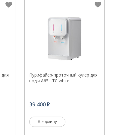
 для
Пурифайер-проточный кулер для
воды A65s-TC white
39 400
В корзину