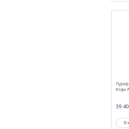
Пуриф
воды A
39 40
В 