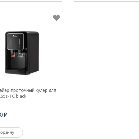
айер-проточный кулер для
65s-TC black
0
корзину