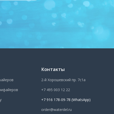
Контакты
файеров
2-й Хорошевский пр. 7с1а
рифайеров
+7 495 003 12 22
у
+7 916 178-09-78 (WhatsApp)
order@waterdel.ru