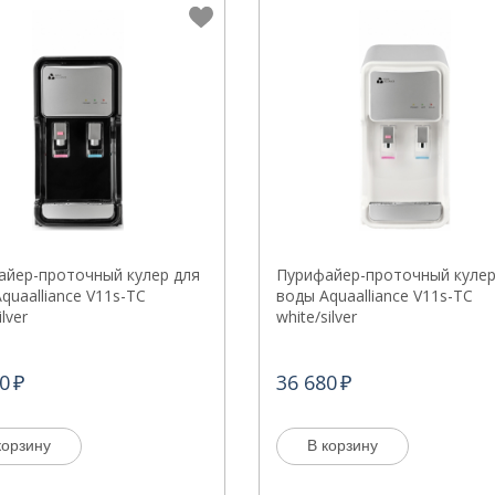
айер-проточный кулер для
Пурифайер-проточный кулер
quaalliance V11s-TC
воды Aquaalliance V11s-TC
ilver
white/silver
0
36 680
корзину
В корзину