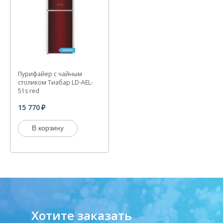
Пурифайер с чайным
столиком Тиабар LD-AEL-
51s red
15 770
В корзину
Хотите заказать