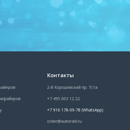
Контакты
файеров
2-й Хорошевский пр. 7с1а
рифайеров
+7 495 003 12 22
у
+7 916 178-09-78 (WhatsApp)
order@waterdel.ru