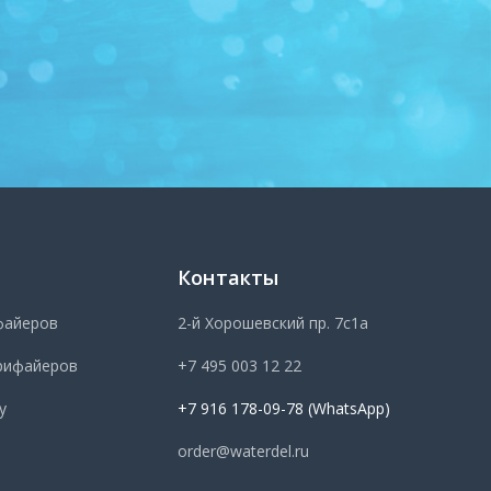
Контакты
файеров
2-й Хорошевский пр. 7с1а
рифайеров
+7 495 003 12 22
у
+7 916 178-09-78 (WhatsApp)
order@waterdel.ru