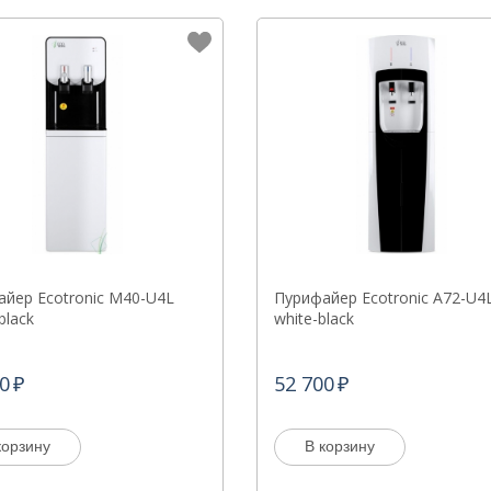
йер Ecotronic M40-U4L
Пурифайер Ecotronic A72-U4
black
white-black
0
52 700
корзину
В корзину