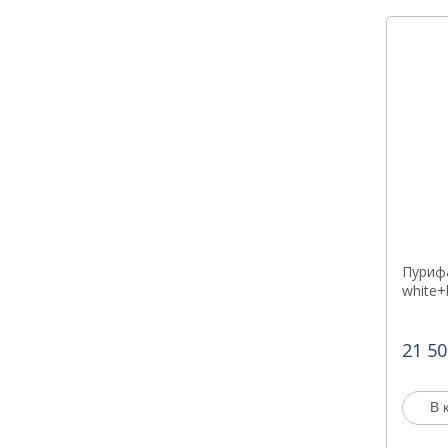
Пурифа
white+
21 50
В 