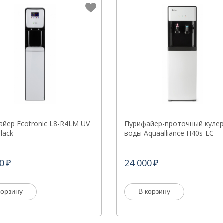
йер Ecotronic L8-R4LM UV
Пурифайер-проточный кулер
black
воды Aquaalliance H40s-LC
0
24 000
корзину
В корзину