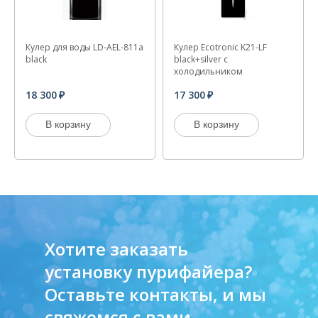
Кулер для воды LD-AEL-811a
Кулер Ecotronic K21-LF
black
black+silver с
холодильником
18 300
17 300
В корзину
В корзину
Хотите заказать
установку пурифайера?
Оставьте контакты, и мы
свяжемся с вами