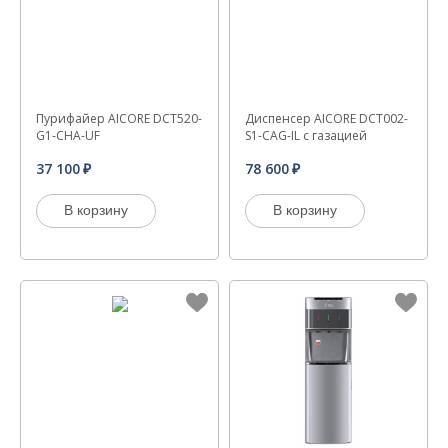
Пурифайер AICORE DCT520-
Диспенсер AICORE DCT002-
G1-CHA-UF
S1-CAG-IL с газацией
37 100
78 600
В корзину
В корзину