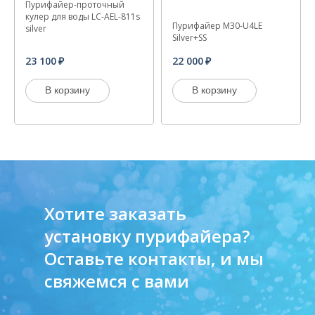
Пурифайер-проточный
кулер для воды LC-AEL-811s
Пурифайер M30-U4LE
silver
Silver+SS
23 100
22 000
В корзину
В корзину
Хотите заказать
установку пурифайера?
Оставьте контакты, и мы
свяжемся с вами