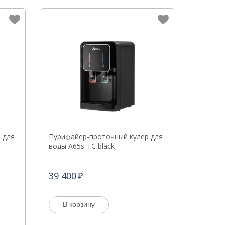
 для
Пурифайер-проточный кулер для
воды A65s-TC black
39 400
В корзину