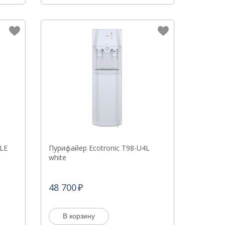
LE
Пурифайер Ecotronic T98-U4L
white
48 700
В корзину