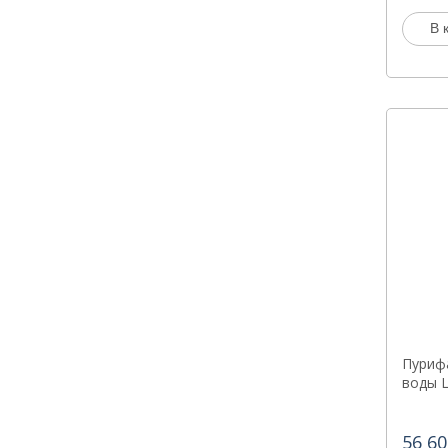
В 
Пуриф
воды L
56 60