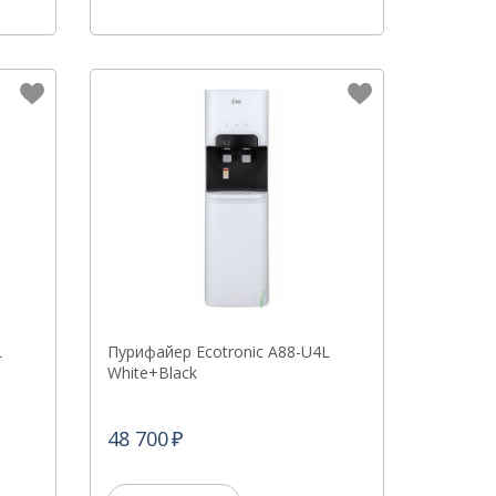
L
Пурифайер Ecotronic A88-U4L
White+Black
48 700