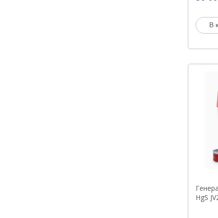
В 
Генер
HgS JV