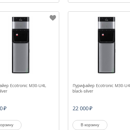
йер Ecotronic M30-U4L
Пурифайер Ecotronic M30-U4
ilver
black-silver
0
22 000
корзину
В корзину