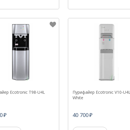
йер Ecotronic T98-U4L
Пурифайер Ecotronic V10-U4
White
0
40 700