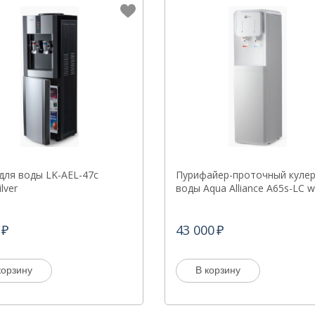
для воды LK-AEL-47c
Пурифайер-проточный кулер
ilver
воды Aqua Alliance A65s-LC w
43 000
корзину
В корзину