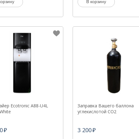
корзину
В корзину
йер Ecotronic A88-U4L
Заправка Вашего баллона
White
углекислотой CO2
0
3 200