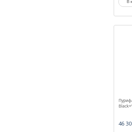
В 
Пурифа
Black+
46 30