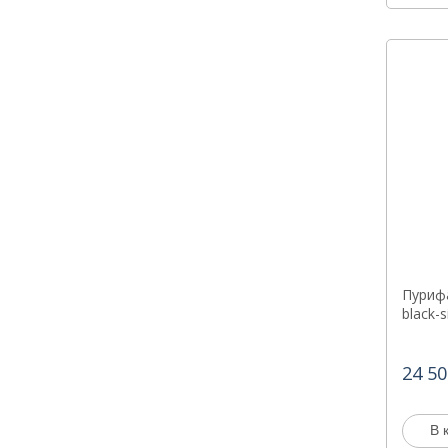
Пурифа
black-s
24 50
В 