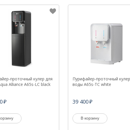
айер-проточный кулер для
Пурифайер-проточный кулер
qua Alliance A65s-LC black
воды A65s-TC white
0
39 400
корзину
В корзину