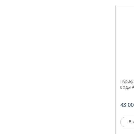
Пуриф
воды A
43 00
В 